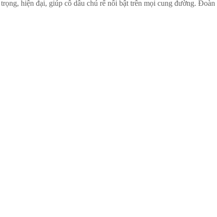
rọng, hiện đại, giúp cô dâu chú rể nổi bật trên mọi cung đường. Đoàn x