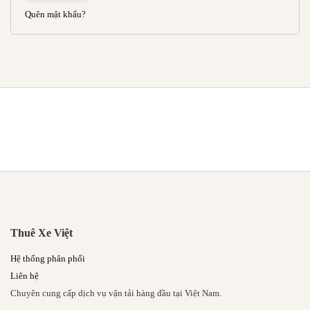
Quên mật khẩu?
Thuê Xe Việt
Hệ thống phân phối
Liên hệ
Chuyên cung cấp dịch vụ vận tải hàng đầu tại Việt Nam.