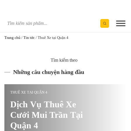
Skip
to
content
Trang chủ
/
Tin tức
/
Thuê Xe tại Quận 4
Tìm kiếm theo
Những câu chuyện hàng đầu
THUÊ XE TẠI QUẬN 4
Dịch Vụ Thuê Xe
Cưới Mui Trần Tại
Quận 4