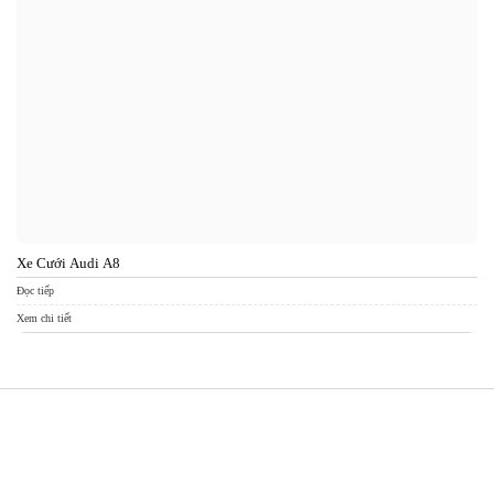
Xe Cưới Audi A8
Xe
Đọc tiếp
Đọc
Xem chi tiết
Xem