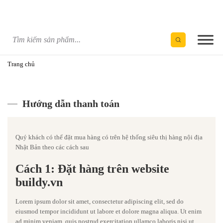
Skip
to
content
HỖ TRỢ KHÁCH HÀNG
Trang chủ
Hướng dẫn thanh toán
Quý khách có thể đặt mua hàng có trên hệ thống siêu thị hàng nội địa
Nhật Bản theo các cách sau
Cách 1: Đặt hàng trên website
buildy.vn
Lorem ipsum dolor sit amet, consectetur adipiscing elit, sed do
eiusmod tempor incididunt ut labore et dolore magna aliqua. Ut enim
ad minim veniam, quis nostrud exercitation ullamco laboris nisi ut