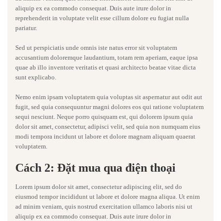
aliquip ex ea commodo consequat. Duis aute irure dolor in
reprehenderit in voluptate velit esse cillum dolore eu fugiat nulla
pariatur.
Sed ut perspiciatis unde omnis iste natus error sit voluptatem
accusantium doloremque laudantium, totam rem aperiam, eaque ipsa
quae ab illo inventore veritatis et quasi architecto beatae vitae dicta
sunt explicabo.
Nemo enim ipsam voluptatem quia voluptas sit aspernatur aut odit aut
fugit, sed quia consequuntur magni dolores eos qui ratione voluptatem
sequi nesciunt. Neque porro quisquam est, qui dolorem ipsum quia
dolor sit amet, consectetur, adipisci velit, sed quia non numquam eius
modi tempora incidunt ut labore et dolore magnam aliquam quaerat
voluptatem.
Cách 2: Đặt mua qua điện thoại
Lorem ipsum dolor sit amet, consectetur adipiscing elit, sed do
eiusmod tempor incididunt ut labore et dolore magna aliqua. Ut enim
ad minim veniam, quis nostrud exercitation ullamco laboris nisi ut
aliquip ex ea commodo consequat. Duis aute irure dolor in