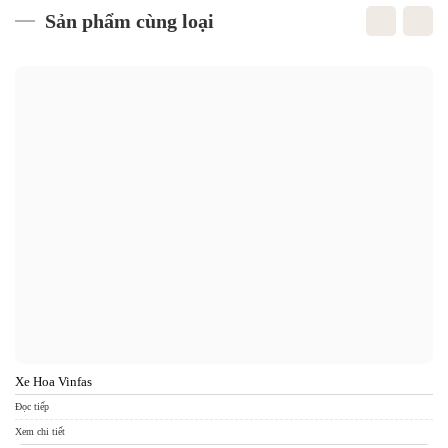
Sản phẩm cùng loại
Xe Hoa Vinfas
Xe
Đọc tiếp
Đọc
Xem chi tiết
Xem