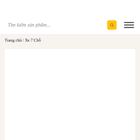
Skip
to
content
Trang chủ
/
Xe 7 Chỗ