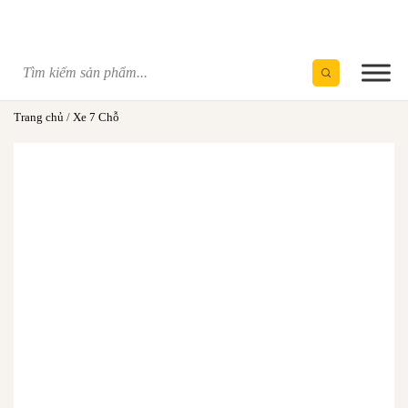
Skip
to
content
Trang chủ
/
Xe 7 Chỗ