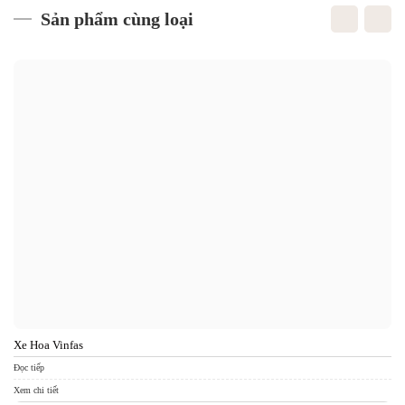
Sản phẩm cùng loại
Xe Hoa Vinfas
Xe
Đọc tiếp
Đọc
Xem chi tiết
Xem