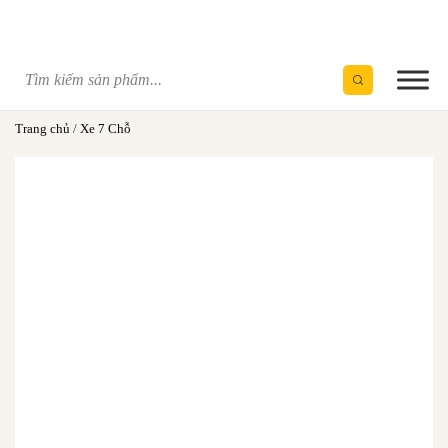
Skip
to
content
Trang chủ
/
Xe 7 Chỗ