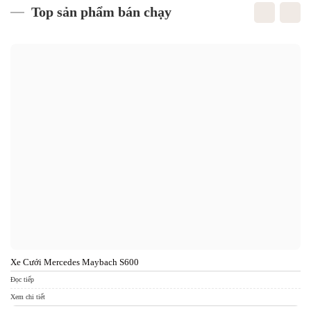
Top sản phẩm bán chạy
Xe Cưới Mercedes Maybach S600
Xe
Đọc tiếp
Đọc
Xem chi tiết
Xem