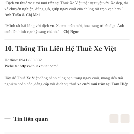
“Dịch vụ thuê xe cưới mui trần tại Thuê Xe Việt thật sự tuyệt vời. Xe đẹp, tài
xế chuyên nghiệp, đúng giờ, giúp ngày cưới của chúng tôi trọn vẹn hơn.” –
Anh Tuấn & Chị Mai
“Mình rất hài lòng với dịch vụ. Xe mui trần mới, hoa trang trí rất đẹp. Ảnh
cưới lên hình cực kỳ sang chảnh.” –
Chị Ngọc
10. Thông Tin Liên Hệ Thuê Xe Việt
Hotline:
0941.888.882
Website:
https://thuexeviet.com/
Hãy để
Thuê Xe Việt
đồng hành cùng bạn trong ngày cưới, mang đến trải
nghiệm hoàn hảo, đẳng cấp với dịch vụ
thuê xe cưới mui trần tại Tam Hiệp
.
Tin liên quan