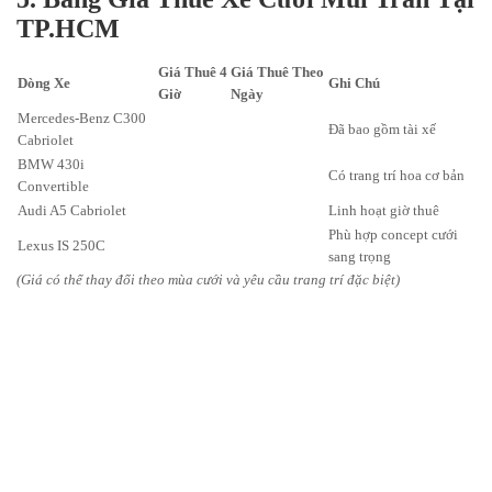
TP.HCM
Giá Thuê 4
Giá Thuê Theo
Dòng Xe
Ghi Chú
Giờ
Ngày
Mercedes-Benz C300
Đã bao gồm tài xế
Cabriolet
BMW 430i
Có trang trí hoa cơ bản
Convertible
Audi A5 Cabriolet
Linh hoạt giờ thuê
Phù hợp concept cưới
Lexus IS 250C
sang trọng
(Giá có thể thay đổi theo mùa cưới và yêu cầu trang trí đặc biệt)