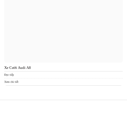
Xe Cưới Audi A8
Xe
Đọc tiếp
Đọc
Xem chi tiết
Xem