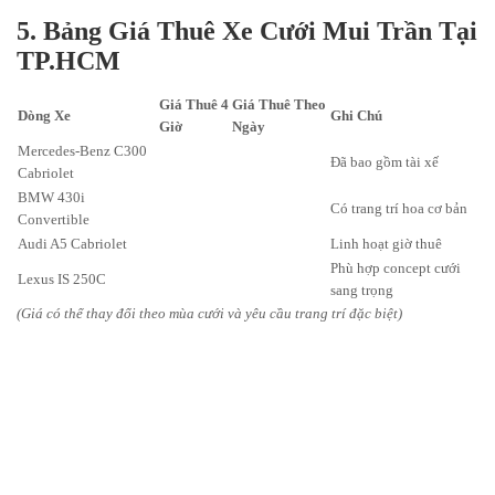
5. Bảng Giá Thuê Xe Cưới Mui Trần Tại
TP.HCM
Giá Thuê 4
Giá Thuê Theo
Dòng Xe
Ghi Chú
Giờ
Ngày
Mercedes-Benz C300
Đã bao gồm tài xế
Cabriolet
BMW 430i
Có trang trí hoa cơ bản
Convertible
Audi A5 Cabriolet
Linh hoạt giờ thuê
Phù hợp concept cưới
Lexus IS 250C
sang trọng
(Giá có thể thay đổi theo mùa cưới và yêu cầu trang trí đặc biệt)