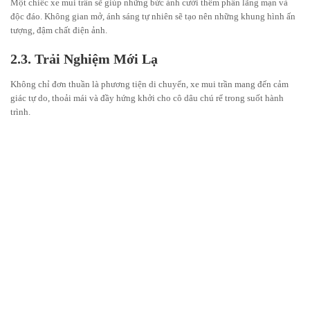
Một chiếc xe mui trần sẽ giúp những bức ảnh cưới thêm phần lãng mạn và
độc đáo. Không gian mở, ánh sáng tự nhiên sẽ tạo nên những khung hình ấn
tượng, đậm chất điện ảnh.
2.3. Trải Nghiệm Mới Lạ
Không chỉ đơn thuần là phương tiện di chuyển, xe mui trần mang đến cảm
giác tự do, thoải mái và đầy hứng khởi cho cô dâu chú rể trong suốt hành
trình.