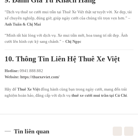
9. Đánh Giá Từ Khách Hàng
“Dịch vụ thuê xe cưới mui trần tại Thuê Xe Việt thật sự tuyệt vời. Xe đẹp, tài
xế chuyên nghiệp, đúng giờ, giúp ngày cưới của chúng tôi trọn vẹn hơn.” –
Anh Tuấn & Chị Mai
“Mình rất hài lòng với dịch vụ. Xe mui trần mới, hoa trang trí rất đẹp. Ảnh
cưới lên hình cực kỳ sang chảnh.” –
Chị Ngọc
10. Thông Tin Liên Hệ Thuê Xe Việt
Hotline:
0941.888.882
Website:
https://thuexeviet.com/
Hãy để
Thuê Xe Việt
đồng hành cùng bạn trong ngày cưới, mang đến trải
nghiệm hoàn hảo, đẳng cấp với dịch vụ
thuê xe cưới mui trần tại Củ Chi
.
Tin liên quan