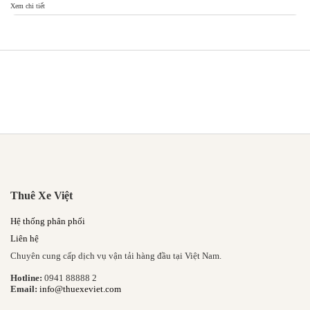
Xem chi tiết
Xem
Thuê Xe Việt
Hệ thống phân phối
Liên hệ
Chuyên cung cấp dịch vụ vận tải hàng đầu tại Việt Nam.
Hotline:
0941 88888 2
Email:
info@thuexeviet.com