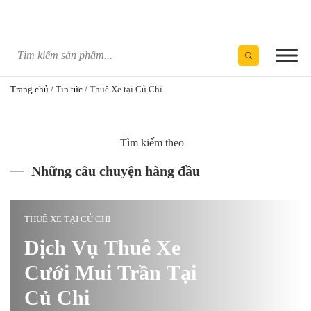
Skip
to
content
Trang chủ
/
Tin tức
/
Thuê Xe tại Củ Chi
Tìm kiếm theo
Những câu chuyện hàng đầu
THUÊ XE TẠI CỦ CHI
Dịch Vụ Thuê Xe
Cưới Mui Trần Tại
Củ Chi