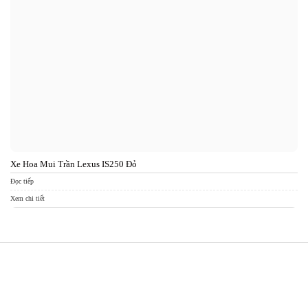
Xe Hoa Mui Trần Lexus IS250 Đỏ
Xe
Đọc tiếp
Đọc
Xem chi tiết
Xem